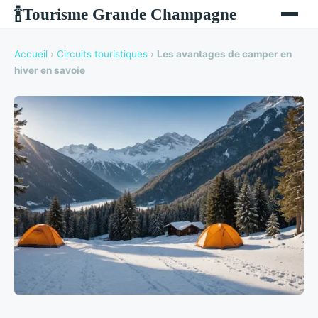
Tourisme Grande Champagne
🍾
Accueil
›
Circuits touristiques
›
Les avantages de camper en
hiver en savoie